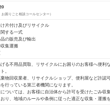
20
・お困りごと相談コールセンター）
分け片付け及びリサイクル
に関する一式
ル品の販売及び輸出
物収集運搬
買
掲げる不用品買取、リサイクルにお困りのお客様へ便利
ート。
廃棄物回収業者、リサイクルショップ、便利屋など許認
動を行っている第三者機関になります。
理については、お客様に自治体から許可を受けたごみ収
ており、地域のルールや条例に従った適正な収集・運搬