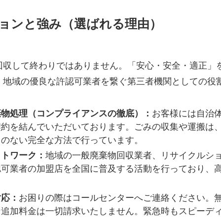
ジョンと強み（選ばれる理由）
回収して終わりではありません。「安心・安全・適正」
、地域の優良な許認可業者を繋ぐ第三者機関としての役
棄物処理（コンプライアンスの徹底）：
お客様には自治
契約を結んでいただいております。ごみの収集や運搬は
クのない完全な方法で行っています。
ットワーク：
地域の一般廃棄物回収業者、リサイクルシ
認可業者の加盟店を全国に普及する活動を行っており、
対応：
お困りの際はコールセンターへご連絡ください。
な追加料金は一切請求いたしません。緊急時もスピーデ