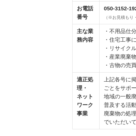
お電話
050-3152-19
番号
（※お見積もり
主な業
・不用品仕
務内容
・住宅工事
・リサイク
・産業廃棄
・古物の売
適正処
上記各号に
理・
ごとをサポ
ネット
地域の一般
ワーク
普及する活
事業
廃棄物の処
でいただい