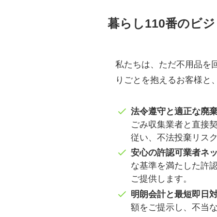
暮らし110番のビ
私たちは、ただ不用品を
りごとを抱えるお客様と
法令遵守と適正な廃
ごみ収集業者と直接
従い、不法投棄リス
安心の許認可業者ネ
な基準を満たした許
ご提供します。
明朗会計と最短即日
額をご提示し、不当